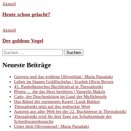
Aktuell
Heute schon gelacht?
Aktuell
Der goldene Vogel
Suchen
nach:
Neueste Beiträge
Georgia und das goldene Olivenblatt | Maria Papadaki
Leben im blauen Goldfischglas | Scarlett Olivia Brown
45. Panhellenisches Buchfestival in Thessaloniki
Pfoten … die das Herz berühren | Vangelis Makris
Cado, der Drachenkönig im Land der Muffelmorfe
Das Rätsel der purpurnen Kugel | Luuk Bakker
Thessaloniki setzt auf das gedruckte Wort
Autoren aus aller Welt bei der 22. Buchmesse in Thessaloniki
Thessaloniki wird für drei Tage zur Schaltzentrale der
Schreibwarenbranche
Unter dem Olivenmond | Maria Papadaki