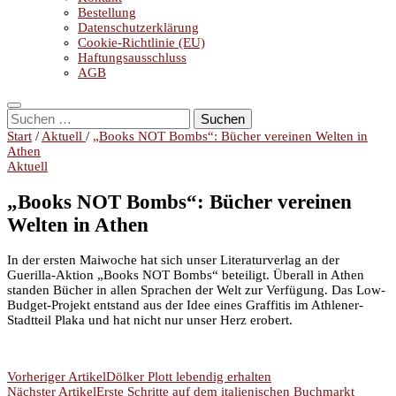
Bestellung
Datenschutzerklärung
Cookie-Richtlinie (EU)
Haftungsausschluss
AGB
Suchen
nach:
Start
/
Aktuell
/
„Books NOT Bombs“: Bücher vereinen Welten in
Athen
Aktuell
„Books NOT Bombs“: Bücher vereinen
Welten in Athen
In der ersten Maiwoche hat sich unser Literaturverlag an der
Guerilla-Aktion „Books NOT Bombs“ beteiligt. Überall in Athen
standen Bücher in allen Sprachen der Welt zur Verfügung. Das Low-
Budget-Projekt entstand aus der Idee eines Graffitis im Athlener-
Stadtteil Plaka und hat nicht nur unser Herz erobert.
Beitragsnavigation
Vorheriger Artikel
Dölker Plott lebendig erhalten
Nächster Artikel
Erste Schritte auf dem italienischen Buchmarkt