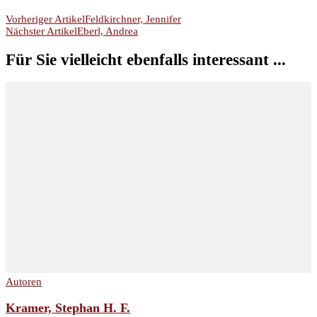
Beitragsnavigation
Vorheriger Artikel
Feldkirchner, Jennifer
Nächster Artikel
Eberl, Andrea
Für Sie vielleicht ebenfalls interessant ...
Autoren
Kramer, Stephan H. F.