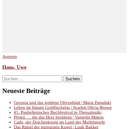
Autoren
Hans, Uwe
Suchen
nach:
Neueste Beiträge
Georgia und das goldene Olivenblatt | Maria Papadaki
Leben im blauen Goldfischglas | Scarlett Olivia Brown
45. Panhellenisches Buchfestival in Thessaloniki
Pfoten … die das Herz berühren | Vangelis Makris
Cado, der Drachenkönig im Land der Muffelmorfe
Das Rätsel der purpurnen Kugel | Luuk Bakker