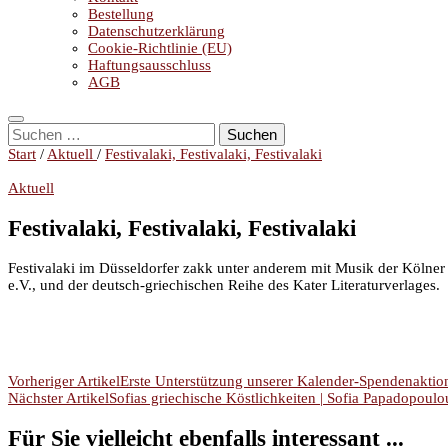
Bestellung
Datenschutzerklärung
Cookie-Richtlinie (EU)
Haftungsausschluss
AGB
Suchen
nach:
Start
/
Aktuell
/
Festivalaki, Festivalaki, Festivalaki
Aktuell
Festivalaki, Festivalaki, Festivalaki
Festivalaki im Düsseldorfer zakk unter anderem mit Musik der Kölner
e.V., und der deutsch-griechischen Reihe des Kater Literaturverlages.
Beitragsnavigation
Vorheriger Artikel
Erste Unterstützung unserer Kalender-Spendenakti
Nächster Artikel
Sofias griechische Köstlichkeiten | Sofia Papadopoulo
Für Sie vielleicht ebenfalls interessant ...