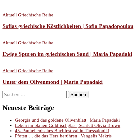
Aktuell
Griechische Reihe
Sofias griechische Köstlichkeiten | Sofia Papadopoulou
Aktuell
Griechische Reihe
Ewige Spuren im griechischen Sand | Maria Papadaki
Aktuell
Griechische Reihe
Unter dem Olivenmond | Maria Papadaki
Suchen
nach:
Neueste Beiträge
Georgia und das goldene Olivenblatt | Maria Papadaki
Leben im blauen Goldfischglas | Scarlett Olivia Brown
45. Panhellenisches Buchfestival in Thessaloniki
Pfoten … die das Herz berühren | Vangelis Makris