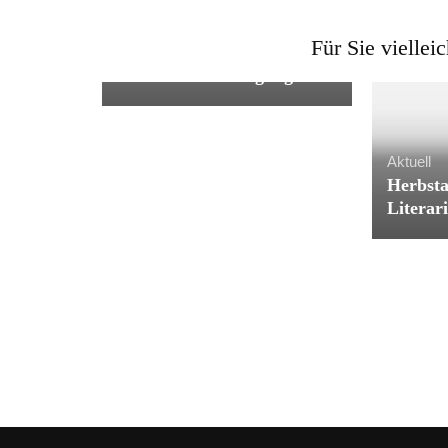
Aktuell
Für Sie vielleic
Von Seiten zu Sternen:
Literatur in Bewegung
Aktuell
Herbsta
Literar