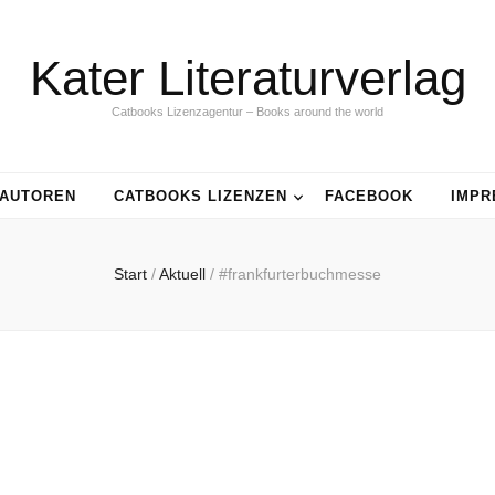
Kater Literaturverlag
Catbooks Lizenzagentur – Books around the world
AUTOREN
CATBOOKS LIZENZEN
FACEBOOK
IMPR
Start
/
Aktuell
/
#frankfurterbuchmesse