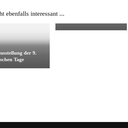
Aktuell
ht ebenfalls interessant ...
Vorletzter Tag auf der
Messe in Thessaloniki
usstellung der 9.
ischen Tage