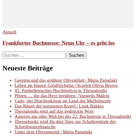
Aktuell
Frankfurter Buchmesse: Neun Uhr – es geht los
Suchen
nach:
Neueste Beiträge
Georgia und das goldene Olivenblatt | Maria Papadaki
Leben im blauen Goldfischglas | Scarlett Olivia Brown
45. Panhellenisches Buchfestival in Thessaloniki
Pfoten … die das Herz berühren | Vangelis Makris
Cado, der Drachenkönig im Land der Muffelmorfe
Das Rätsel der purpurnen Kugel | Luuk Bakker
Thessaloniki setzt auf das gedruckte Wort
Autoren aus aller Welt bei der 22. Buchmesse in Thessaloniki
Thessaloniki wird für drei Tage zur Schaltzentrale der
Schreibwarenbranche
Unter dem Olivenmond | Maria Papadaki