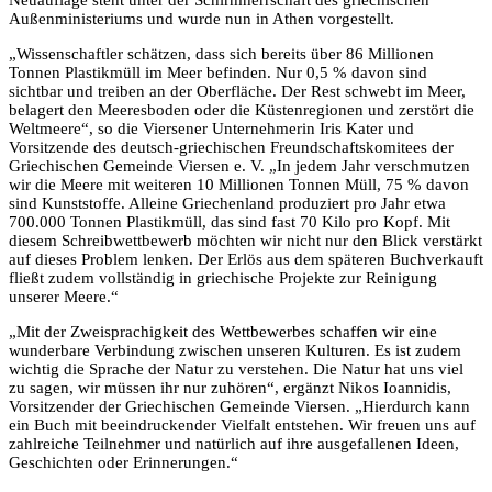
Neuauflage steht unter der Schirmherrschaft des griechischen
Außenministeriums und wurde nun in Athen vorgestellt.
„Wissenschaftler schätzen, dass sich bereits über 86 Millionen
Tonnen Plastikmüll im Meer befinden. Nur 0,5 % davon sind
sichtbar und treiben an der Oberfläche. Der Rest schwebt im Meer,
belagert den Meeresboden oder die Küstenregionen und zerstört die
Weltmeere“, so die Viersener Unternehmerin Iris Kater und
Vorsitzende des deutsch-griechischen Freundschaftskomitees der
Griechischen Gemeinde Viersen e. V. „In jedem Jahr verschmutzen
wir die Meere mit weiteren 10 Millionen Tonnen Müll, 75 % davon
sind Kunststoffe. Alleine Griechenland produziert pro Jahr etwa
700.000 Tonnen Plastikmüll, das sind fast 70 Kilo pro Kopf. Mit
diesem Schreibwettbewerb möchten wir nicht nur den Blick verstärkt
auf dieses Problem lenken. Der Erlös aus dem späteren Buchverkauft
fließt zudem vollständig in griechische Projekte zur Reinigung
unserer Meere.“
„Mit der Zweisprachigkeit des Wettbewerbes schaffen wir eine
wunderbare Verbindung zwischen unseren Kulturen. Es ist zudem
wichtig die Sprache der Natur zu verstehen. Die Natur hat uns viel
zu sagen, wir müssen ihr nur zuhören“, ergänzt Nikos Ioannidis,
Vorsitzender der Griechischen Gemeinde Viersen. „Hierdurch kann
ein Buch mit beeindruckender Vielfalt entstehen. Wir freuen uns auf
zahlreiche Teilnehmer und natürlich auf ihre ausgefallenen Ideen,
Geschichten oder Erinnerungen.“