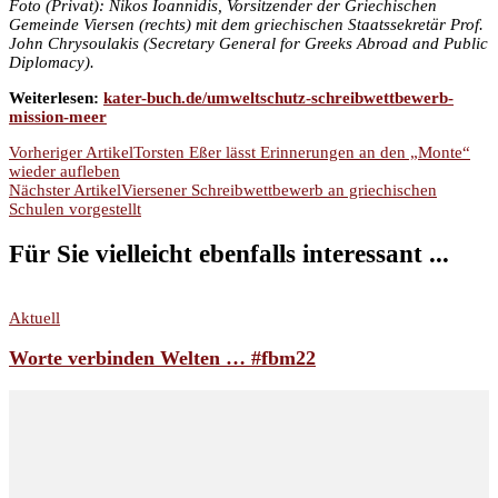
Foto (Privat): Nikos Ioannidis, Vorsitzender der Griechischen
Gemeinde Viersen (rechts) mit dem griechischen Staatssekretär Prof.
John Chrysoulakis (Secretary General for Greeks Abroad and Public
Diplomacy).
Weiterlesen:
kater-buch.de/umweltschutz-schreibwettbewerb-
mission-meer
Beitragsnavigation
Vorheriger Artikel
Torsten Eßer lässt Erinnerungen an den „Monte“
wieder aufleben
Nächster Artikel
Viersener Schreibwettbewerb an griechischen
Schulen vorgestellt
Für Sie vielleicht ebenfalls interessant ...
Aktuell
Worte verbinden Welten … #fbm22