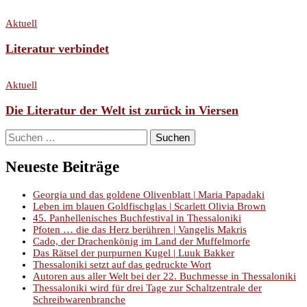
Aktuell
Literatur verbindet
Aktuell
Die Literatur der Welt ist zurück in Viersen
Suchen
nach:
Neueste Beiträge
Georgia und das goldene Olivenblatt | Maria Papadaki
Leben im blauen Goldfischglas | Scarlett Olivia Brown
45. Panhellenisches Buchfestival in Thessaloniki
Pfoten … die das Herz berühren | Vangelis Makris
Cado, der Drachenkönig im Land der Muffelmorfe
Das Rätsel der purpurnen Kugel | Luuk Bakker
Thessaloniki setzt auf das gedruckte Wort
Autoren aus aller Welt bei der 22. Buchmesse in Thessaloniki
Thessaloniki wird für drei Tage zur Schaltzentrale der
Schreibwarenbranche