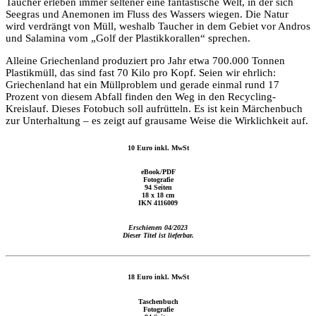
Taucher erleben immer seltener eine fantastische Welt, in der sich
Seegras und Anemonen im Fluss des Wassers wiegen. Die Natur
wird verdrängt von Müll, weshalb Taucher in dem Gebiet vor Andros
und Salamina vom „Golf der Plastikkorallen“ sprechen.
Alleine Griechenland produziert pro Jahr etwa 700.000 Tonnen
Plastikmüll, das sind fast 70 Kilo pro Kopf. Seien wir ehrlich:
Griechenland hat ein Müllproblem und gerade einmal rund 17
Prozent von diesem Abfall finden den Weg in den Recycling-
Kreislauf. Dieses Fotobuch soll aufrütteln. Es ist kein Märchenbuch
zur Unterhaltung – es zeigt auf grausame Weise die Wirklichkeit auf.
10 Euro inkl. MwSt
eBook/PDF
Fotografie
94 Seiten
18 x 18 cm
IKN 4116009
Erschienen 04/2023
Dieser Titel ist lieferbar.
18 Euro inkl. MwSt
Taschenbuch
Fotografie