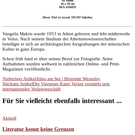
94 Seiten
18 x 18 cm
IKN 4116029
Dieser Titel ist zurzeit NICHT lieferbar.
Vangelis Makris wurde 1953 in Athen geboren und lebt mittlerweile
in Volos. Nach seinem Studium der Altertumswissenschaften
beteiligte er sich an archäologischen Ausgrabungen der minoischen
Kultur in ganz Europa.
Schon früh fand er über seinen Beruf zur Fotografie. Seine
Aufnahmen wurden weltweit in zahlreichen Online- und Print-
Magazinen veröffentlicht.
Beitragsnavigation
Vorheriger Artikel
Aliso am See | Henriette Wesselny
Nächster Artikel
Der Viersener Kater Verlag verstärkt sein
internationales Verlagsgeschäft
Für Sie vielleicht ebenfalls interessant ...
Aktuell
Literatur kennt keine Grenzen