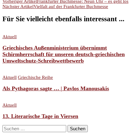
Beitragsnavigation
Vorheriger Artikel
Frankfurter Buchmesse: Neun Uhr – es geht los
Nächster Artikel
Vielfalt auf der Frankfurter Buchmesse
Für Sie vielleicht ebenfalls interessant ...
Aktuell
Griechisches Außenministerium übernimmt
Schirmherrschaft für unseren deutsch-griechischen
Umweltschutz-Schreibwettbewerb
Aktuell
Griechische Reihe
Als Pythagoras sagte … | Pavlos Manousakis
Aktuell
13. Literarische Tage in Viersen
Suchen
nach: