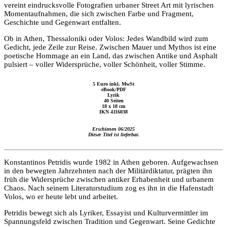
vereint eindrucksvolle Fotografien urbaner Street Art mit lyrischen
Momentaufnahmen, die sich zwischen Farbe und Fragment,
Geschichte und Gegenwart entfalten.
Ob in Athen, Thessaloniki oder Volos: Jedes Wandbild wird zum
Gedicht, jede Zeile zur Reise. Zwischen Mauer und Mythos ist eine
poetische Hommage an ein Land, das zwischen Antike und Asphalt
pulsiert – voller Widersprüche, voller Schönheit, voller Stimme.
5 Euro inkl. MwSt
eBook/PDF
Lyrik
40 Seiten
18 x 18 cm
IKN 4116038
Erschienen 06/2025
Dieser Titel ist lieferbar.
Konstantinos Petridis wurde 1982 in Athen geboren. Aufgewachsen
in den bewegten Jahrzehnten nach der Militärdiktatur, prägten ihn
früh die Widersprüche zwischen antiker Erhabenheit und urbanem
Chaos. Nach seinem Literaturstudium zog es ihn in die Hafenstadt
Volos, wo er heute lebt und arbeitet.
Petridis bewegt sich als Lyriker, Essayist und Kulturvermittler im
Spannungsfeld zwischen Tradition und Gegenwart. Seine Gedichte