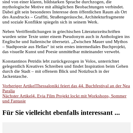
sind von einer klaren, bildstarken Sprache durchzogen, die
mythologische Motive mit alltäglichen Beobachtungen verbindet.
Dabei gilt sein besonderes Interesse dem öffentlichen Raum als Ort
des Ausdrucks – Graffiti, Straßengeräusche, Architekturfragmente
und soziale Konflikte spiegeln sich in seinem Werk.
Neben Veröffentlichungen in griechischen Literaturzeitschriften
wurden seine Texte unter einem Pseudonym auch in Anthologien ins
Englische und Italienische übersetzt. „Zwischen Mauer und Mythos
– Stadtpoesie aus Hellas“ ist sein erstes intermediales Buchprojekt,
das visuelle Kunst und Poesie unmittelbar miteinander verwebt.
Konstantinos Petridis lebt zurückgezogen in Volos, unterrichtet
gelegentlich Kreatives Schreiben und findet Inspiration beim Gehen
durch die Stadt – mit offenem Blick und Notizbuch in der
Jackentasche.
Beitragsnavigation
Vorheriger Artikel
Thessaloniki feiert das 44. Buchfestival an der Nea
Paralia
Nächster Artikel
4. Evia Film Projekt lockt mit Workshops, Sommer
und Fantasie
Für Sie vielleicht ebenfalls interessant ...