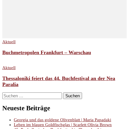
Aktuell
Buchmetropolen Frankfurt – Warschau
Aktuell
Thessaloniki feiert das 44. Buchfestival an der Nea
Paralia
Suchen
nach:
Neueste Beiträge
Georgia und das goldene Olivenblatt | Maria Papadaki
Leben im blauen Goldfischglas | Scarlett Olivia Brown