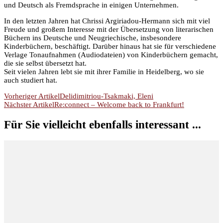
und Deutsch als Fremdsprache in einigen Unternehmen.
In den letzten Jahren hat Chrissi Argiriadou-Hermann sich mit viel
Freude und großem Interesse mit der Übersetzung von literarischen
Büchern ins Deutsche und Neugriechische, insbesondere
Kinderbüchern, beschäftigt. Darüber hinaus hat sie für verschiedene
Verlage Tonaufnahmen (Audiodateien) von Kinderbüchern gemacht,
die sie selbst übersetzt hat.
Seit vielen Jahren lebt sie mit ihrer Familie in Heidelberg, wo sie
auch studiert hat.
Beitragsnavigation
Vorheriger Artikel
Delidimitriou-Tsakmaki, Eleni
Nächster Artikel
Re:connect – Welcome back to Frankfurt!
Für Sie vielleicht ebenfalls interessant ...