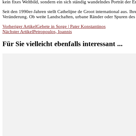
kein fixes Weltbild, sondern ein sich ständig wandelndes Porträt der 
Seit den 1990er-Jahren stellt Cathelijne de Groot international aus. Ih
Veränderung. Ob weite Landschaften, urbane Ränder oder Spuren des V
Beitragsnavigation
Vorheriger Artikel
Gebete in Sorge | Pater Konstantinos
Nächster Artikel
Petropoulos, Ioannis
Für Sie vielleicht ebenfalls interessant ...