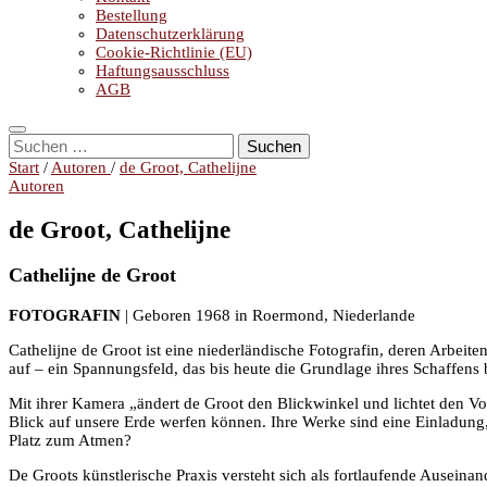
Bestellung
Datenschutzerklärung
Cookie-Richtlinie (EU)
Haftungsausschluss
AGB
Suchen
nach:
Start
/
Autoren
/
de Groot, Cathelijne
Autoren
de Groot, Cathelijne
Cathelijne de Groot
FOTOGRAFIN
| Geboren 1968 in Roermond, Niederlande
Cathelijne de Groot ist eine niederländische Fotografin, deren Arbe
auf – ein Spannungsfeld, das bis heute die Grundlage ihres Schaffens b
Mit ihrer Kamera „ändert de Groot den Blickwinkel und lichtet den Vorh
Blick auf unsere Erde werfen können. Ihre Werke sind eine Einladung
Platz zum Atmen?
De Groots künstlerische Praxis versteht sich als fortlaufende Auseina