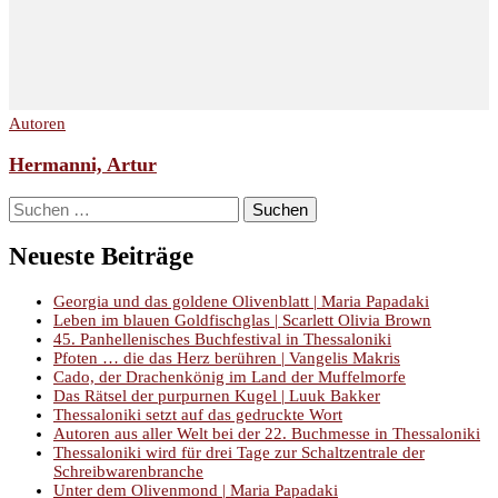
Autoren
Hermanni, Artur
Suchen
nach:
Neueste Beiträge
Georgia und das goldene Olivenblatt | Maria Papadaki
Leben im blauen Goldfischglas | Scarlett Olivia Brown
45. Panhellenisches Buchfestival in Thessaloniki
Pfoten … die das Herz berühren | Vangelis Makris
Cado, der Drachenkönig im Land der Muffelmorfe
Das Rätsel der purpurnen Kugel | Luuk Bakker
Thessaloniki setzt auf das gedruckte Wort
Autoren aus aller Welt bei der 22. Buchmesse in Thessaloniki
Thessaloniki wird für drei Tage zur Schaltzentrale der
Schreibwarenbranche
Unter dem Olivenmond | Maria Papadaki