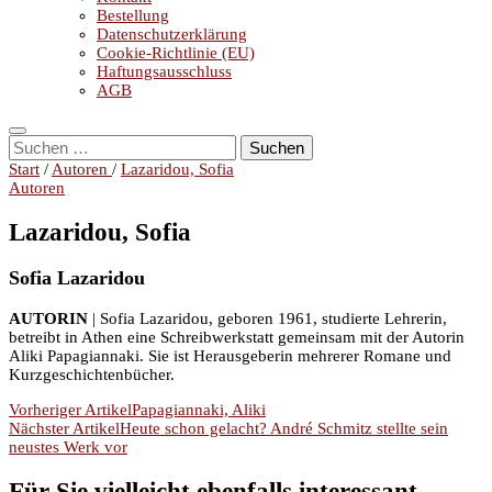
Bestellung
Datenschutzerklärung
Cookie-Richtlinie (EU)
Haftungsausschluss
AGB
Suchen
nach:
Start
/
Autoren
/
Lazaridou, Sofia
Autoren
Lazaridou, Sofia
Sofia Lazaridou
AUTORIN
| Sofia Lazaridou, geboren 1961, studierte Lehrerin,
betreibt in Athen eine Schreibwerkstatt gemeinsam mit der Autorin
Aliki Papagiannaki. Sie ist Herausgeberin mehrerer Romane und
Kurzgeschichtenbücher.
Beitragsnavigation
Vorheriger Artikel
Papagiannaki, Aliki
Nächster Artikel
Heute schon gelacht? André Schmitz stellte sein
neustes Werk vor
Für Sie vielleicht ebenfalls interessant ...