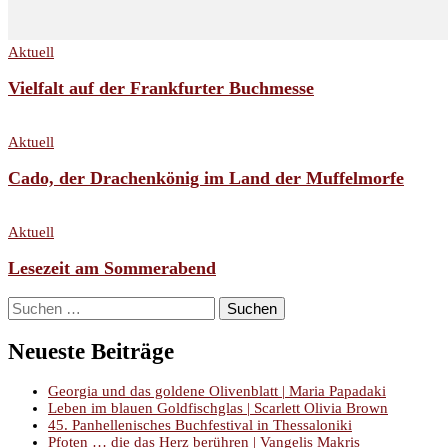
Aktuell
Vielfalt auf der Frankfurter Buchmesse
Aktuell
Cado, der Drachenkönig im Land der Muffelmorfe
Aktuell
Lesezeit am Sommerabend
Suchen
nach:
Neueste Beiträge
Georgia und das goldene Olivenblatt | Maria Papadaki
Leben im blauen Goldfischglas | Scarlett Olivia Brown
45. Panhellenisches Buchfestival in Thessaloniki
Pfoten … die das Herz berühren | Vangelis Makris