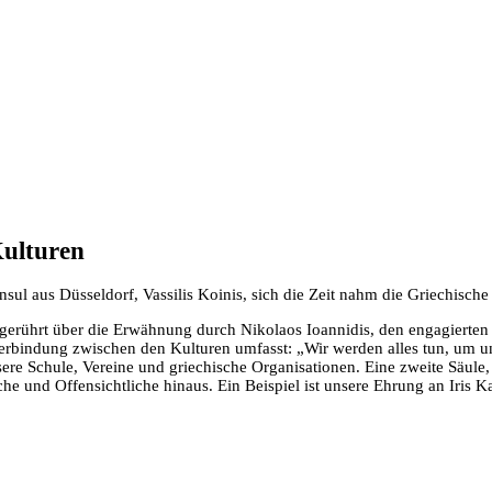
Kulturen
sul aus Düsseldorf, Vassilis Koinis, sich die Zeit nahm die Griechisc
 gerührt über die Erwähnung durch Nikolaos Ioannidis, den engagierten
e Verbindung zwischen den Kulturen umfasst: „Wir werden alles tun, um
e Schule, Vereine und griechische Organisationen. Eine zweite Säule, a
e und Offensichtliche hinaus. Ein Beispiel ist unsere Ehrung an Iris Κa