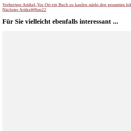
Beitragsnavigation
Vorheriger Artikel
„Vor Ort ein Buch zu kaufen stärkt den gesamten lo
Nächster Artikel
#fbm22
Für Sie vielleicht ebenfalls interessant ...