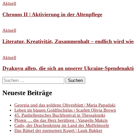
Aktuell
Chronos II | Aktivierung in der Altenpflege
Aktuell
Literatur, Kreativität, Zusammenhalt – endlich wird wie
Aktuell
Dyakuyu allen, die sich an unserer Ukraine-Spendenaktio
Suchen
nach:
Neueste Beiträge
Georgia und das goldene Olivenblatt | Maria Papadaki
Leben im blauen Goldfischglas | Scarlett Olivia Brown
45. Panhellenisches Buchfestival in Thessaloniki
Pfoten … die das Herz berühren | Vangelis Makris
Cado, der Drachenkönig im Land der Muffelmorfe
Das Rätsel der purpurnen Kugel | Luuk Bakker