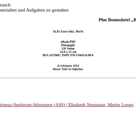
brauch
terialien und Aufgaben zu gestalten
Plus Bonusdatei „R
16,95 Euro inkl. MwSt
eBook/PDF
Pädagogik
126 Seiten
14,8 x 21 cm
IKN 4113960 | ISBN 978-3-944514-08-6
Erschienen 2014
Dieser Titel ist lieferbar.
utismus-Spektrum-Störungen (ASS) | Elisabeth Neumann, Martin Longe