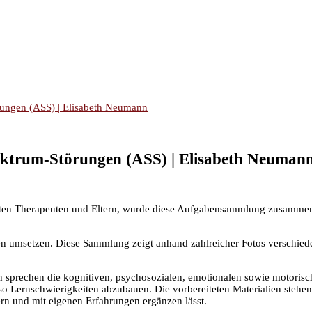
rungen (ASS) | Elisabeth Neumann
ektrum-Störungen (ASS) | Elisabeth Neuman
en Therapeuten und Eltern, wurde diese Aufgabensammlung zusammengest
n umsetzen. Diese Sammlung zeigt anhand zahlreicher Fotos verschiede
en sprechen die kognitiven, psychosozialen, emotionalen sowie motorisc
 so Lernschwierigkeiten abzubauen. Die vorbereiteten Materialien steh
rn und mit eigenen Erfahrungen ergänzen lässt.