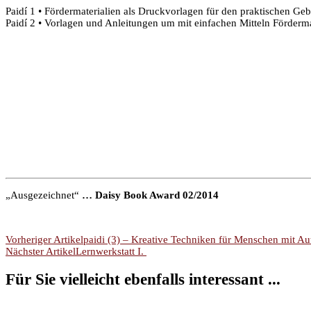
Paidí 1 • Fördermaterialien als Druckvorlagen für den praktischen Ge
Paidí 2 • Vorlagen und Anleitungen um mit einfachen Mitteln Förderma
„Ausgezeichnet“
… Daisy Book Award 02/2014
Beitragsnavigation
Vorheriger Artikel
paidi (3) – Kreative Techniken für Menschen mit A
Nächster Artikel
Lernwerkstatt I.
Für Sie vielleicht ebenfalls interessant ...