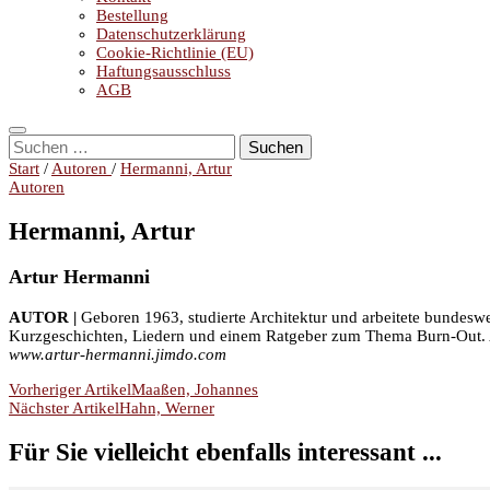
Bestellung
Datenschutzerklärung
Cookie-Richtlinie (EU)
Haftungsausschluss
AGB
Suchen
nach:
Start
/
Autoren
/
Hermanni, Artur
Autoren
Hermanni, Artur
Artur Hermanni
AUTOR |
Geboren 1963, studierte Architektur und arbeitete bundesw
Kurzgeschichten, Liedern und einem Ratgeber zum Thema Burn-Out. A
www.artur-hermanni.jimdo.com
Beitragsnavigation
Vorheriger Artikel
Maaßen, Johannes
Nächster Artikel
Hahn, Werner
Für Sie vielleicht ebenfalls interessant ...