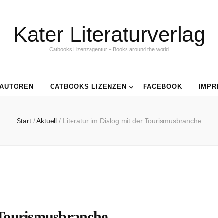
Kater Literaturverlag
Catbooks Lizenzagentur – Books around the world
AUTOREN
CATBOOKS LIZENZEN
FACEBOOK
IMPR
Start
/
Aktuell
/
Literatur im Dialog mit der Tourismusbranche
r Tourismusbranche