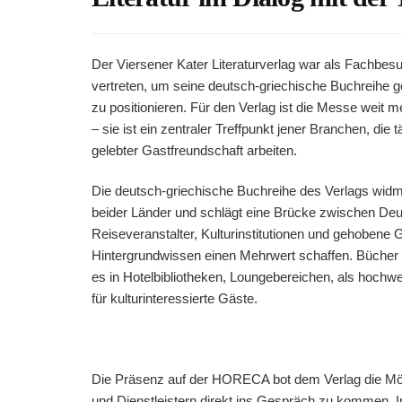
Der Viersener Kater Literaturverlag war als Fachbe
vertreten, um seine deutsch-griechische Buchreihe 
zu positionieren. Für den Verlag ist die Messe weit 
– sie ist ein zentraler Treffpunkt jener Branchen, die
gelebter Gastfreundschaft arbeiten.
Die deutsch-griechische Buchreihe des Verlags widme
beider Länder und schlägt eine Brücke zwischen Deu
Reiseveranstalter, Kulturinstitutionen und gehobene 
Hintergrundwissen einen Mehrwert schaffen. Bücher k
es in Hotelbibliotheken, Loungebereichen, als hochwe
für kulturinteressierte Gäste.
Die Präsenz auf der HORECA bot dem Verlag die Mögl
und Dienstleistern direkt ins Gespräch zu kommen. 