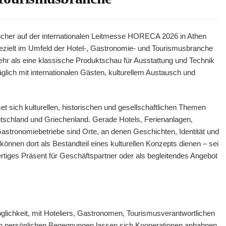
sucher auf der internationalen Leitmesse HORECA 2026 in Athen
gezielt im Umfeld der Hotel-, Gastronomie- und Tourismusbranche
mehr als eine klassische Produktschau für Ausstattung und Technik
 täglich mit internationalen Gästen, kulturellem Austausch und
t sich kulturellen, historischen und gesellschaftlichen Themen
tschland und Griechenland. Gerade Hotels, Ferienanlagen,
Gastronomiebetriebe sind Orte, an denen Geschichten, Identität und
önnen dort als Bestandteil eines kulturellen Konzepts dienen – sei
rtiges Präsent für Geschäftspartner oder als begleitendes Angebot
ichkeit, mit Hoteliers, Gastronomen, Tourismusverantwortlichen
In persönlichen Begegnungen lassen sich Kooperationen anbahnen,